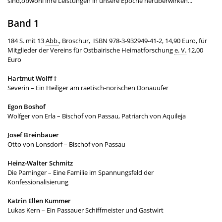
sind,obwohl ihre Leistungen in unsere Epoche herüberwirken..."
Band 1
184 S. mit 13
Abb.
, Broschur, ISBN 978-3-932949-41-2, 14,90 Euro, für
Mitglieder der Vereins für Ostbairische Heimatforschung
e. V.
12,00
Euro
Hartmut Wolff †
Severin – Ein Heiliger am raetisch-norischen Donauufer
Egon Boshof
Wolfger von Erla – Bischof von Passau, Patriarch von Aquileja
Josef Breinbauer
Otto von Lonsdorf – Bischof von Passau
Heinz-Walter Schmitz
Die Paminger – Eine Familie im Spannungsfeld der
Konfessionalisierung
Katrin Ellen Kummer
Lukas Kern – Ein Passauer Schiffmeister und Gastwirt