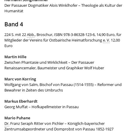
Der Passauer Dogmatiker Alois Winklhofer – Theologie als Kultur der
Humanität
Band 4
224 S. mit 22
Abb.
, Broschur, ISBN 978-3-86328-123-6, 14,90 Euro, für
Mitglieder der Vereins für Ostbairische Heimatforschung
e. V.
12,00
Euro
Martin Hille
Zwischen Phantasie und Wirklichkeit – Der Passauer
Renaissancemaler, Baumeister und Graphiker Wolf Huber
Marc von Korring
Wolfgang von Salm, Bischof von Passau (1514-1555) – Reformer und
Bewahrer in Zeiten des Umbruchs
Markus Eberhardt
Georg Muffat – Hofkapellmeister in Passau
Mario Puhane
Dr.
Franz Seraph Ritter von Pichler – Königlich-bayerischer
Zentrumsabgeordneter und Domprobst von Passau 1852-1927