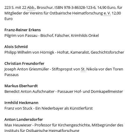
223 S. mit 22
Abb.
, Broschur, ISBN 978-3-86328-123-6, 14,90 Euro, für
Mitglieder der Vereins für Ostbairische Heimatforschung
e. V.
12,00
Euro
Franz-Reiner Erkens
Pilgrim von Passau - Bischof, Fälscher, Krimhilds Onkel
Alois Schmid
Philipp Wilhelm von Hörnigk - Hofrat, Kameralist, Geschichtsforscher
Christian Freundorfer
Joseph Anton Griesmüller - Stiftspropst von
St.
Nikola vor den Toren
Passaus
Markus Eberhardt
Benedict Anton Aufschnaiter - Passauer Hof- und Domkapellmeister
Irmhild Heckmann
Franz von Stuck - Ein Niederbayer als Künstlerfürst
Anton Landersdorfer
Max Heuwieser - Professor für Kirchengeschichte, Mitbegründer des
Instituts für Ostbairische Heimatforschung