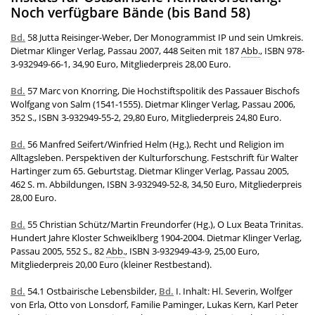
Noch verfügbare Bände (bis Band 58)
Bd.
58 Jutta Reisinger-Weber, Der Monogrammist IP und sein Umkreis.
Dietmar Klinger Verlag, Passau 2007, 448 Seiten mit 187
Abb.
, ISBN 978-
3-932949-66-1, 34,90 Euro, Mitgliederpreis 28,00 Euro.
Bd.
57 Marc von Knorring, Die Hochstiftspolitik des Passauer Bischofs
Wolfgang von Salm (1541-1555). Dietmar Klinger Verlag, Passau 2006,
352 S., ISBN 3-932949-55-2, 29,80 Euro, Mitgliederpreis 24,80 Euro.
Bd.
56 Manfred Seifert/Winfried Helm (Hg.), Recht und Religion im
Alltagsleben. Perspektiven der Kulturforschung. Festschrift für Walter
Hartinger zum 65. Geburtstag. Dietmar Klinger Verlag, Passau 2005,
462 S. m. Abbildungen, ISBN 3-932949-52-8, 34,50 Euro, Mitgliederpreis
28,00 Euro.
Bd.
55 Christian Schütz/Martin Freundorfer (Hg.), O Lux Beata Trinitas.
Hundert Jahre Kloster Schweiklberg 1904-2004. Dietmar Klinger Verlag,
Passau 2005, 552 S., 82
Abb.
, ISBN 3-932949-43-9, 25,00 Euro,
Mitgliederpreis 20,00 Euro (kleiner Restbestand).
Bd.
54.1 Ostbairische Lebensbilder,
Bd.
I. Inhalt: Hl. Severin, Wolfger
von Erla, Otto von Lonsdorf, Familie Paminger, Lukas Kern, Karl Peter