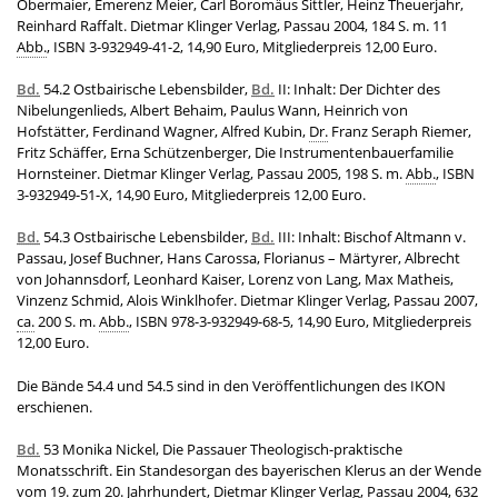
Obermaier, Emerenz Meier, Carl Boromäus Sittler, Heinz Theuerjahr,
Reinhard Raffalt. Dietmar Klinger Verlag, Passau 2004, 184 S. m. 11
Abb.
, ISBN 3-932949-41-2, 14,90 Euro, Mitgliederpreis 12,00 Euro.
Bd.
54.2 Ostbairische Lebensbilder,
Bd.
II: Inhalt: Der Dichter des
Nibelungenlieds, Albert Behaim, Paulus Wann, Heinrich von
Hofstätter, Ferdinand Wagner, Alfred Kubin,
Dr.
Franz Seraph Riemer,
Fritz Schäffer, Erna Schützenberger, Die Instrumentenbauerfamilie
Hornsteiner. Dietmar Klinger Verlag, Passau 2005, 198 S. m.
Abb.
, ISBN
3-932949-51-X, 14,90 Euro, Mitgliederpreis 12,00 Euro.
Bd.
54.3 Ostbairische Lebensbilder,
Bd.
III: Inhalt: Bischof Altmann v.
Passau, Josef Buchner, Hans Carossa, Florianus – Märtyrer, Albrecht
von Johannsdorf, Leonhard Kaiser, Lorenz von Lang, Max Matheis,
Vinzenz Schmid, Alois Winklhofer. Dietmar Klinger Verlag, Passau 2007,
ca.
200 S. m.
Abb.
, ISBN 978-3-932949-68-5, 14,90 Euro, Mitgliederpreis
12,00 Euro.
Die Bände 54.4 und 54.5 sind in den Veröffentlichungen des IKON
erschienen.
Bd.
53 Monika Nickel, Die Passauer Theologisch-praktische
Monatsschrift. Ein Standesorgan des bayerischen Klerus an der Wende
vom 19. zum 20. Jahrhundert, Dietmar Klinger Verlag, Passau 2004, 632