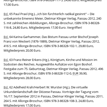
Allonge-Broschur, ISBN 978-3-86328-117-5, 24,80 Euro, Mitgliederpreis
17,00 Euro.
Bd.
65 Paul Praxl (Hg.), „Ich bin fürchterlich radikal gesinnt“ – Die
unbekannte Emerenz Meier, Dietmar Klinger Verlag, Passau 2012, 240
S. mit zahlreichen Abbildungen, Allonge-Broschur, ISBN 978-3-86328-
116-8, 24,80 Euro, Mitgliederpreis 17,00 Euro. Vergriffen!
Bd.
64 Karina Garhammer, Das Bistum Passau unter Bischof Joseph
Franz von Weckert (1876-1889), Dietmar Klinger Verlag, Passau 2012,
416 S. mit Allonge-Broschur, ISBN 978-3-86328-102-1, 29,80 Euro,
Mitgliederpreis 20,00 Euro.
Bd.
63 Franz-Reiner Erkens (Hg.), Königtum, Kirche und Mission im
Südosten des Reiches. Ausgewählte Aufsätze von Egon Boshof.
Festgabe zum 75. Geburtstag, Dietmar Klinger Verlag, Passau 2012, 496
S. mit Allonge-Broschur, ISBN 978-3-86328-112-0,
EUR
39,90,
Mitgliederpreis 28,00 Euro.
Bd.
62 Adelheid Krah/Herbert W. Wurster (Hg.), Die virtuelle
Urkundenlandschaft der Diözese Passau. Vorträge der Tagung vom
16./17. September 2012 in Passau, Dietmar Klinger Verlag, Passau 2011,
264 S. mit Allonge-Broschur, ISBN 978-3-86328-108-3, 24,80 Euro,
Mitgliederpreis 17,00 Euro.