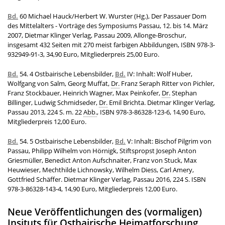
Bd.
60 Michael Hauck/Herbert W. Wurster (Hg.), Der Passauer Dom
des Mittelalters - Vorträge des Symposiums Passau, 12. bis 14. März
2007, Dietmar Klinger Verlag, Passau 2009, Allonge-Broschur,
insgesamt 432 Seiten mit 270 meist farbigen Abbildungen, ISBN 978-3-
932949-91-3, 34,90 Euro, Mitgliederpreis 25,00 Euro.
Bd.
54. 4 Ostbairische Lebensbilder,
Bd.
IV: Inhalt: Wolf Huber,
Wolfgang von Salm, Georg Muffat,
Dr.
Franz Seraph Ritter von Pichler,
Franz Stockbauer, Heinrich Wagner, Max Peinkofer,
Dr.
Stephan
Billinger, Ludwig Schmidseder,
Dr.
Emil Brichta. Dietmar Klinger Verlag,
Passau 2013, 224 S. m. 22
Abb.
, ISBN 978-3-86328-123-6, 14,90 Euro,
Mitgliederpreis 12,00 Euro.
Bd.
54. 5 Ostbairische Lebensbilder,
Bd.
V: Inhalt: Bischof Pilgrim von
Passau, Philipp Wilhelm von Hörnigk, Stiftspropst Joseph Anton
Griesmüller, Benedict Anton Aufschnaiter, Franz von Stuck, Max
Heuwieser, Mechthilde Lichnowsky, Wilhelm Diess, Carl Amery,
Gottfried Schäffer. Dietmar Klinger Verlag, Passau 2016, 224 S. ISBN
978-3-86328-143-4, 14,90 Euro, Mitgliederpreis 12,00 Euro.
Neue Veröffentlichungen des (vormaligen)
Insituts für Ostbairische Heimatforschung.