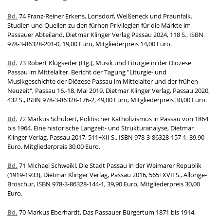
Bd.
74 Franz-Reiner Erkens, Lonsdorf, Weißeneck und Praunfalk.
Studien und Quellen zu den fürhen Privilegien für die Märkte im
Passauer Abteiland, Dietmar Klinger Verlag Passau 2024, 118 S., ISBN
978-3-86328-201-0, 19,00 Euro, Mitgliederpreis 14,00 Euro.
Bd.
73 Robert Klugseder (Hg.), Musik und Liturgie in der Diözese
Passau im Mittelalter. Bericht der Tagung "Liturgie- und
Musikgeschichte der Diözese Passau im Mittelalter und der frühen
Neuzeit", Passau 16.-18. Mai 2019, Dietmar Klinger Verlag, Passau 2020,
432 S., ISBN 978-3-86328-176-2, 49,00 Euro, Mitgliederpreis 30,00 Euro.
Bd.
72 Markus Schubert, Politischer Katholizismus in Passau von 1864
bis 1964. Eine historische Langzeit- und Strukturanalyse, Dietmar
Klinger Verlag, Passau 2017, 511+XII S., ISBN 978-3-86328-157-1, 39,90
Euro, Mitgliederpreis 30,00 Euro.
Bd.
71 Michael Schweikl, Die Stadt Passau in der Weimarer Republik
(1919-1933), Dietmar Klinger Verlag, Passau 2016, 565+XVII S., Allonge-
Broschur, ISBN 978-3-86328-144-1, 39,90 Euro, Mitgliederpreis 30,00
Euro.
Bd.
70 Markus Eberhardt, Das Passauer Bürgertum 1871 bis 1914.