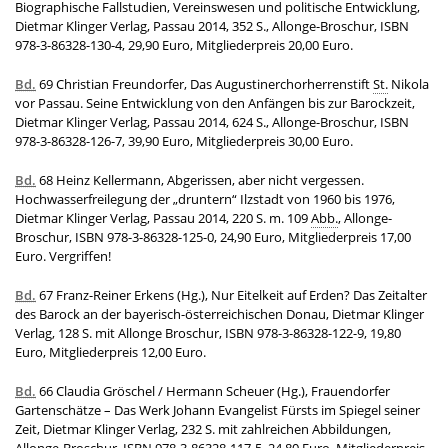
Biographische Fallstudien, Vereinswesen und politische Entwicklung,
Dietmar Klinger Verlag, Passau 2014, 352 S., Allonge-Broschur, ISBN
978-3-86328-130-4, 29,90 Euro, Mitgliederpreis 20,00 Euro.
Bd.
69 Christian Freundorfer, Das Augustinerchorherrenstift
St.
Nikola
vor Passau. Seine Entwicklung von den Anfängen bis zur Barockzeit,
Dietmar Klinger Verlag, Passau 2014, 624 S., Allonge-Broschur, ISBN
978-3-86328-126-7, 39,90 Euro, Mitgliederpreis 30,00 Euro.
Bd.
68 Heinz Kellermann, Abgerissen, aber nicht vergessen.
Hochwasserfreilegung der „druntern“ Ilzstadt von 1960 bis 1976,
Dietmar Klinger Verlag, Passau 2014, 220 S. m. 109
Abb.
, Allonge-
Broschur, ISBN 978-3-86328-125-0, 24,90 Euro, Mitgliederpreis 17,00
Euro. Vergriffen!
Bd.
67 Franz-Reiner Erkens (Hg.), Nur Eitelkeit auf Erden? Das Zeitalter
des Barock an der bayerisch-österreichischen Donau, Dietmar Klinger
Verlag, 128 S. mit Allonge Broschur, ISBN 978-3-86328-122-9, 19,80
Euro, Mitgliederpreis 12,00 Euro.
Bd.
66 Claudia Gröschel / Hermann Scheuer (Hg.), Frauendorfer
Gartenschätze – Das Werk Johann Evangelist Fürsts im Spiegel seiner
Zeit, Dietmar Klinger Verlag, 232 S. mit zahlreichen Abbildungen,