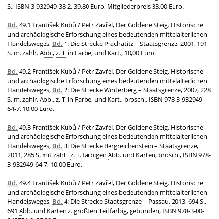
S., ISBN 3-932949-38-2, 39,80 Euro, Mitgliederpreis 33,00 Euro.
Bd.
49.1 František Kubů / Petr Zavřel, Der Goldene Steig. Historische
und archäologische Erforschung eines bedeutenden mittelalterlichen
Handelsweges,
Bd.
1: Die Strecke Prachatitz – Staatsgrenze, 2001, 191
S. m. zahlr.
Abb.
,
z. T.
in Farbe, und Kart., 10,00 Euro.
Bd.
49.2 František Kubů / Petr Zavřel, Der Goldene Steig. Historische
und archäologische Erforschung eines bedeutenden mittelalterlichen
Handelsweges,
Bd.
2: Die Strecke Winterberg – Staatsgrenze, 2007, 228
S. m. zahlr.
Abb.
,
z. T.
in Farbe, und Kart., brosch., ISBN 978-3-932949-
64-7, 10,00 Euro.
Bd.
49.3 František Kubů / Petr Zavřel, Der Goldene Steig. Historische
und archäologische Erforschung eines bedeutenden mittelalterlichen
Handelsweges,
Bd.
3: Die Strecke Bergreichenstein – Staatsgrenze,
2011, 285 S. mit zahlr.
z. T.
farbigen
Abb.
und Karten, brosch., ISBN 978-
3-932949-64-7, 10,00 Euro.
Bd.
49.4 František Kubů / Petr Zavřel, Der Goldene Steig. Historische
und archäologische Erforschung eines bedeutenden mittelalterlichen
Handelsweges,
Bd.
4: Die Strecke Staatsgrenze – Passau, 2013, 694 S.,
691
Abb.
und Karten z. größten Teil farbig, gebunden, ISBN 978-3-00-