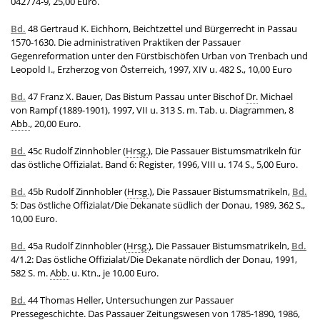
042774-9, 25,00 Euro.
Bd.
48 Gertraud K. Eichhorn, Beichtzettel und Bürgerrecht in Passau
1570-1630. Die administrativen Praktiken der Passauer
Gegenreformation unter den Fürstbischöfen Urban von Trenbach und
Leopold I., Erzherzog von Österreich, 1997, XIV u. 482 S., 10,00 Euro
Bd.
47 Franz X. Bauer, Das Bistum Passau unter Bischof
Dr.
Michael
von Rampf (1889-1901), 1997, VII u. 313 S. m. Tab. u. Diagrammen, 8
Abb.
, 20,00 Euro.
Bd.
45c Rudolf Zinnhobler (
Hrsg.
), Die Passauer Bistumsmatrikeln für
das östliche Offizialat. Band 6: Register, 1996, VIII u. 174 S., 5,00 Euro.
Bd.
45b Rudolf Zinnhobler (
Hrsg.
), Die Passauer Bistumsmatrikeln,
Bd.
5: Das östliche Offizialat/Die Dekanate südlich der Donau, 1989, 362 S.,
10,00 Euro.
Bd.
45a Rudolf Zinnhobler (
Hrsg.
), Die Passauer Bistumsmatrikeln,
Bd.
4/1.2: Das östliche Offizialat/Die Dekanate nördlich der Donau, 1991,
582 S. m.
Abb.
u. Ktn., je 10,00 Euro.
Bd.
44 Thomas Heller, Untersuchungen zur Passauer
Pressegeschichte. Das Passauer Zeitungswesen von 1785-1890, 1986,